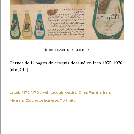
4e de couverture du carnet
Carnet de 11 pages de croquis dessiné en Iran, 1975-1976
(nhoj019)
Labels:
1975
1976
Ayeh
croquis
dessins
Dina
Famille
Iran
Mehran
Œuvres de jeunesse
Portraits