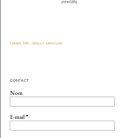
(nht035)
Labels:
198-
obscur
peintures
CONTACT
Nom
E-mail
*