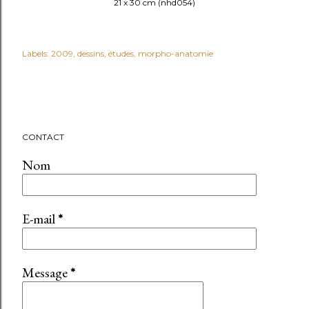
21 x 30 cm (nhd054)
Labels:
2009
dessins
études
morpho-anatomie
CONTACT
Nom
E-mail
*
Message
*