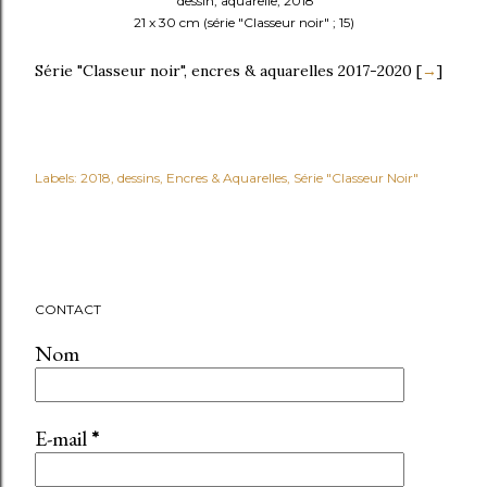
dessin, aquarelle, 2018
21 x 30 cm (série "Classeur noir" ; 15)
Série "Classeur noir", encres & aquarelles 2017-2020 [
→
]
Labels:
2018
dessins
Encres & Aquarelles
Série "Classeur Noir"
CONTACT
Nom
E-mail
*